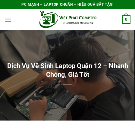
Bỏ
PC MẠNH – LAPTOP CHUẨN – HIỆU QUẢ BẤT TẬN!
qua
0
nội
dung
Dịch Vụ Vệ Sinh Laptop Quận 12 – Nhanh
Chóng, Giá Tốt