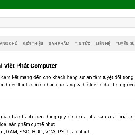
ANG CHỦ
GIỚI THIỆU
SẢN PHẨM
TIN TỨC
LIÊN HỆ
TUYỂN D
i Việt Phát Computer
i cam kết mang đến cho khách hàng sự an tâm tuyệt đối trong
i được thiết kế minh bạch, rõ ràng và hỗ trợ tối đa cho ngườ
 gian bảo hành theo đúng quy định của nhà sản xuất hoặc n
loại sản phẩm cụ thể như:
ard, RAM, SSD, HDD, VGA, PSU, tản nhiệt…