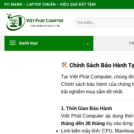
Bỏ
PC MẠNH – LAPTOP CHUẨN – HIỆU QUẢ BẤT TẬN!
qua
nội
Tìm
dung
kiếm:
Danh mục
TR
Chính Sách Bảo Hành Tạ
Tại Việt Phát Computer, chúng tô
Chính sách bảo hành của chúng tô
trải nghiệm mua sắm tốt nhất.
1. Thời Gian Bảo Hành
Việt Phát Computer áp dụng thời
tháng đến 36 tháng
tùy vào từng 
Linh kiện máy tính: CPU, Mainbo