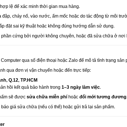
ợp lệ để xác minh thời gian mua hàng.
a đập, cháy nổ, vào nước, ẩm mốc hoặc do tác động từ môi trư
lắp đặt sai kỹ thuật hoặc không đúng hướng dẫn sử dụng.
ệp phần cứng bởi người không chuyên, hoặc đã sửa chữa ở nơi 
t Computer qua số điện thoại hoặc Zalo để mô tả tình trạng sản
nh qua đơn vị vận chuyển hoặc đến trực tiếp:
ành, Q.12, TP.HCM
phản hồi kết quả bảo hành trong
1–3 ngày làm việc
.
phẩm sẽ được
sửa chữa miễn phí
hoặc
đổi mới tương đương
báo giá sửa chữa (nếu có thể) hoặc gửi trả lại sản phẩm.
er