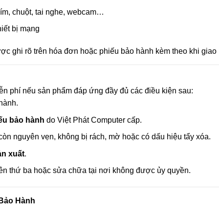
phím, chuột, tai nghe, webcam…
hiết bị mạng
ợc ghi rõ trên hóa đơn hoặc phiếu bảo hành kèm theo khi giao
n phí nếu sản phẩm đáp ứng đầy đủ các điều kiện sau:
hành.
ếu bảo hành
do Việt Phát Computer cấp.
còn nguyên vẹn, không bị rách, mờ hoặc có dấu hiệu tẩy xóa.
ản xuất
.
ên thứ ba hoặc sửa chữa tại nơi không được ủy quyền.
 Bảo Hành