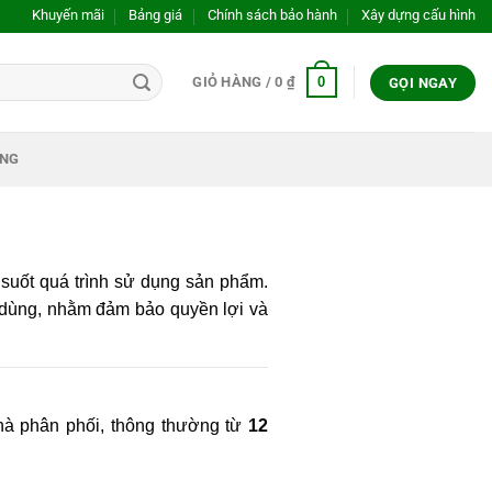
Khuyến mãi
Bảng giá
Chính sách bảo hành
Xây dựng cấu hình
0
GIỎ HÀNG /
0
₫
GỌI NGAY
ỤNG
 suốt quá trình sử dụng sản phẩm.
i dùng, nhằm đảm bảo quyền lợi và
hà phân phối, thông thường từ
12