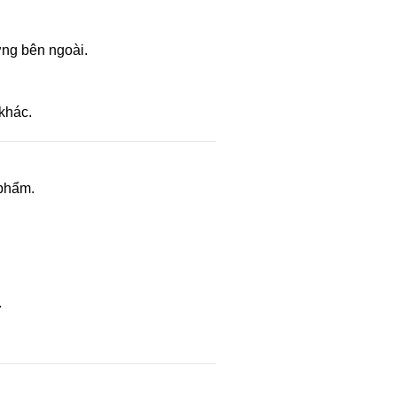
ờng bên ngoài.
khác.
 phẩm.
.