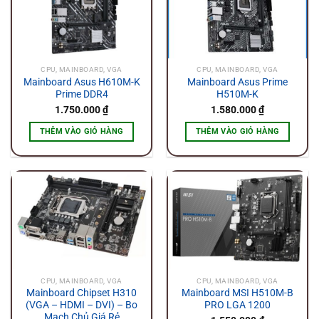
CPU, MAINBOARD, VGA
CPU, MAINBOARD, VGA
Mainboard Asus H610M-K
Mainboard Asus Prime
Prime DDR4
H510M-K
1.750.000
₫
1.580.000
₫
THÊM VÀO GIỎ HÀNG
THÊM VÀO GIỎ HÀNG
CPU, MAINBOARD, VGA
CPU, MAINBOARD, VGA
Mainboard Chipset H310
Mainboard MSI H510M-B
(VGA – HDMI – DVI) – Bo
PRO LGA 1200
Mạch Chủ Giá Rẻ