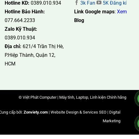
Hotline KD:
0389.010.934
3k Fan
5K Đăng kí
Hotline Bảo Hành:
Link Google maps
:
Xem
077.664.2233
Blog
Zalo Kỹ Thuật:
0389.010.934
Địa chỉ:
621/4 Trần Thị Hè,
P.Hiệp Thành, Quận 12,
HCM
© Việt Phát Computer | Máy tính, Laptop, Linh kiện Chính hãng
Cung cấp bởi:
Zonviety.com
| Website Design & Services SEO | Digital
Marketing