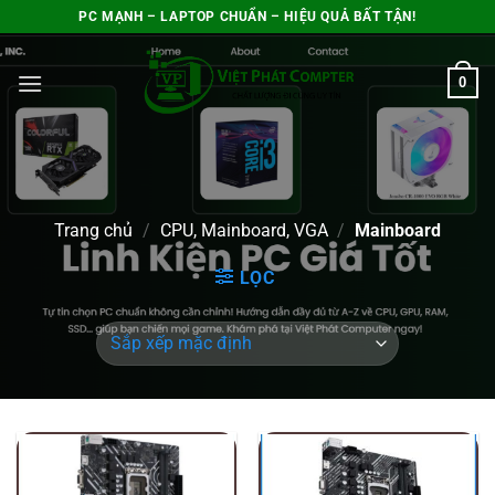
Bỏ
PC MẠNH – LAPTOP CHUẨN – HIỆU QUẢ BẤT TẬN!
qua
nội
0
dung
Trang chủ
/
CPU, Mainboard, VGA
/
Mainboard
LỌC