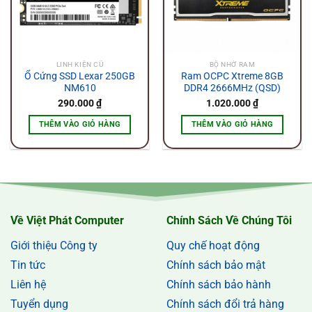
LINH KIỆN CŨ
BỘ NHỚ RAM
Ổ Cứng SSD Lexar 250GB
Ram OCPC Xtreme 8GB
NM610
DDR4 2666MHz (QSD)
290.000
₫
1.020.000
₫
THÊM VÀO GIỎ HÀNG
THÊM VÀO GIỎ HÀNG
Về Việt Phát Computer
Chính Sách Về Chúng Tôi
Giới thiệu Công ty
Quy chế hoạt động
Tin tức
Chính sách bảo mật
Liên hệ
Chính sách bảo hành
Tuyển dụng
Chính sách đổi trả hàng