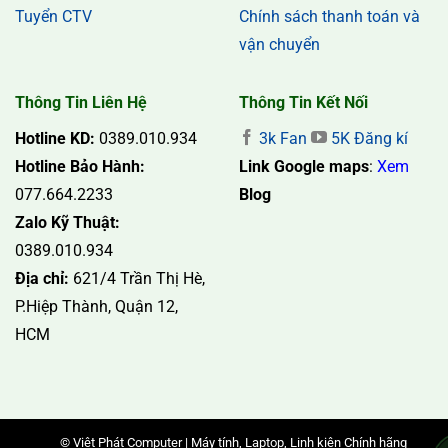
Tuyển CTV
Chính sách thanh toán và
vận chuyển
Thông Tin Liên Hệ
Thông Tin Kết Nối
Hotline KD:
0389.010.934
3k Fan
5K Đăng kí
Hotline Bảo Hành:
Link Google maps
:
Xem
077.664.2233
Blog
Zalo Kỹ Thuật:
0389.010.934
Địa chỉ:
621/4 Trần Thị Hè,
P.Hiệp Thành, Quận 12,
HCM
© Việt Phát Computer | Máy tính, Laptop, Linh kiện Chính hãng