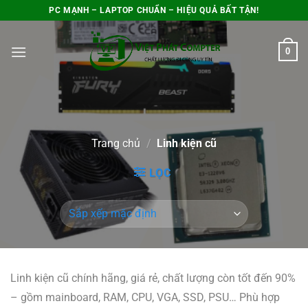
Bỏ
PC MẠNH – LAPTOP CHUẨN – HIỆU QUẢ BẤT TẬN!
qua
nội
0
dung
Trang chủ
/
Linh kiện cũ
LỌC
Linh kiện cũ chính hãng, giá rẻ, chất lượng còn tốt đến 90%
– gồm mainboard, RAM, CPU, VGA, SSD, PSU… Phù hợp