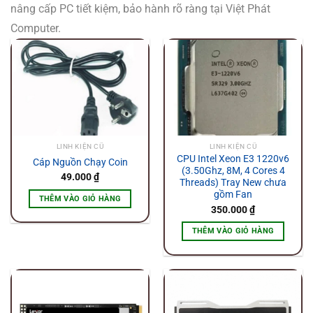
nâng cấp PC tiết kiệm, bảo hành rõ ràng tại Việt Phát
Computer.
LINH KIỆN CŨ
LINH KIỆN CŨ
CPU Intel Xeon E3 1220v6
Cáp Nguồn Chạy Coin
(3.50Ghz, 8M, 4 Cores 4
49.000
₫
Threads) Tray New chưa
gồm Fan
THÊM VÀO GIỎ HÀNG
350.000
₫
THÊM VÀO GIỎ HÀNG