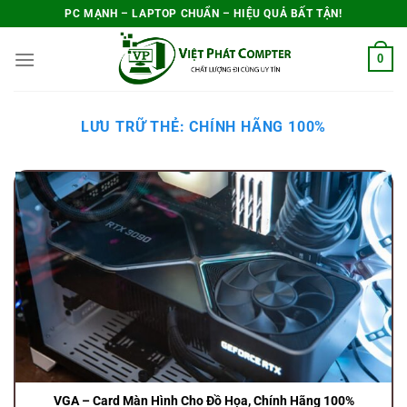
Bỏ
PC MẠNH – LAPTOP CHUẨN – HIỆU QUẢ BẤT TẬN!
qua
0
nội
dung
LƯU TRỮ THẺ:
CHÍNH HÃNG 100%
VGA – Card Màn Hình Cho Đồ Họa, Chính Hãng 100%