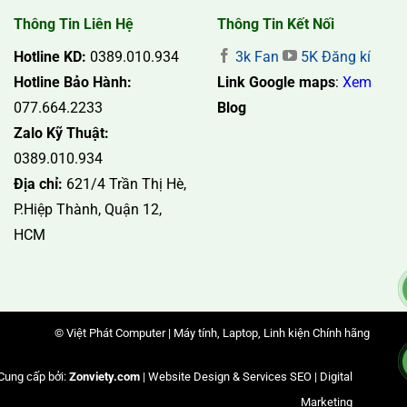
Thông Tin Liên Hệ
Thông Tin Kết Nối
Hotline KD:
0389.010.934
3k Fan
5K Đăng kí
Hotline Bảo Hành:
Link Google maps
:
Xem
077.664.2233
Blog
Zalo Kỹ Thuật:
0389.010.934
Địa chỉ:
621/4 Trần Thị Hè,
P.Hiệp Thành, Quận 12,
HCM
© Việt Phát Computer | Máy tính, Laptop, Linh kiện Chính hãng
Cung cấp bởi:
Zonviety.com
| Website Design & Services SEO | Digital
Marketing