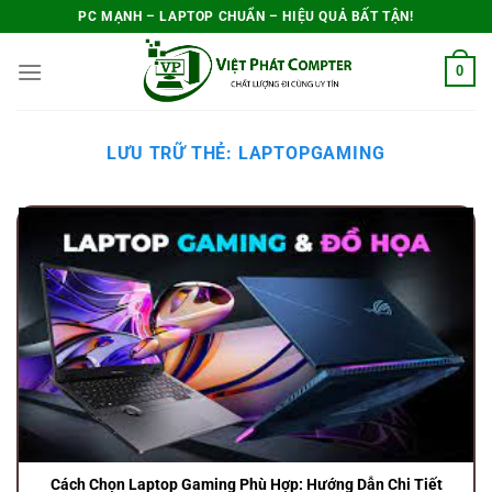
Bỏ
PC MẠNH – LAPTOP CHUẨN – HIỆU QUẢ BẤT TẬN!
qua
0
nội
dung
LƯU TRỮ THẺ:
LAPTOPGAMING
Cách Chọn Laptop Gaming Phù Hợp: Hướng Dẫn Chi Tiết