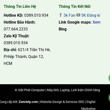
Thông Tin Liên Hệ
Thông Tin Kết Nối
Hotline KD:
0389.010.934
3k Fan
5K Đăng kí
Hotline Bảo Hành:
Link Google maps
:
Xem
077.664.2233
Blog
Zalo Kỹ Thuật:
0389.010.934
Địa chỉ:
621/4 Trần Thị Hè,
P.Hiệp Thành, Quận 12,
HCM
© Việt Phát Computer | Máy tính, Laptop, Linh kiện Chính hãng
Cung cấp bởi:
Zonviety.com
| Website Design & Services SEO | Digital
Marketing