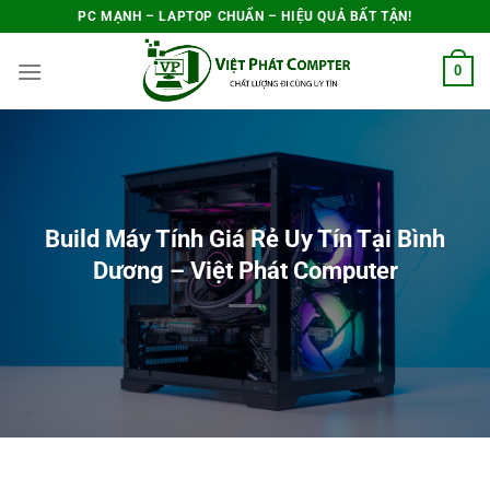
Bỏ
PC MẠNH – LAPTOP CHUẨN – HIỆU QUẢ BẤT TẬN!
qua
0
nội
dung
Build Máy Tính Giá Rẻ Uy Tín Tại Bình
Dương – Việt Phát Computer