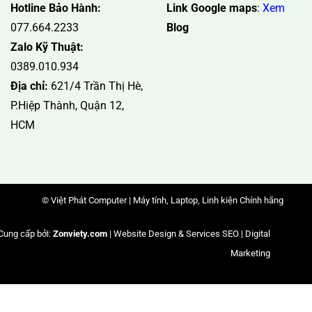
Hotline Bảo Hành:
Link Google maps
:
Xem
077.664.2233
Blog
Zalo Kỹ Thuật:
0389.010.934
Địa chỉ:
621/4 Trần Thị Hè,
P.Hiệp Thành, Quận 12,
HCM
© Việt Phát Computer | Máy tính, Laptop, Linh kiện Chính hãng
Cung cấp bởi:
Zonviety.com
| Website Design & Services SEO | Digital
Marketing