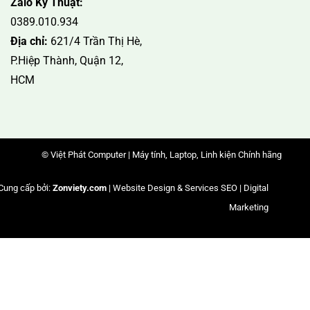
Zalo Kỹ Thuật:
0389.010.934
Địa chỉ:
621/4 Trần Thị Hè,
P.Hiệp Thành, Quận 12,
HCM
© Việt Phát Computer | Máy tính, Laptop, Linh kiện Chính hãng
Cung cấp bởi:
Zonviety.com
| Website Design & Services SEO | Digital
Marketing