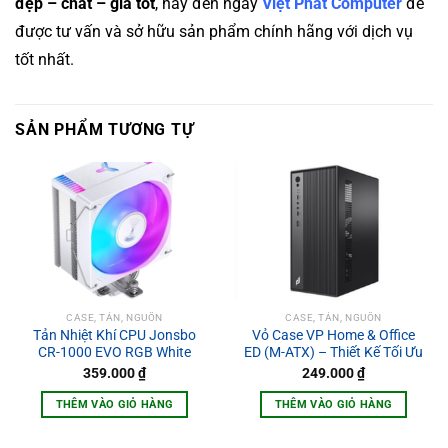
đẹp – chất – giá tốt
, hãy đến ngay
Việt Phát Computer
để
được tư vấn và sở hữu sản phẩm chính hãng với dịch vụ
tốt nhất.
SẢN PHẨM TƯƠNG TỰ
CASE, TẢN, NGUỒN
CASE, TẢN, NGUỒN
Tản Nhiệt Khí CPU Jonsbo
Vỏ Case VP Home & Office
CR-1000 EVO RGB White
ED (M-ATX) – Thiết Kế Tối Ưu
359.000
₫
249.000
₫
THÊM VÀO GIỎ HÀNG
THÊM VÀO GIỎ HÀNG