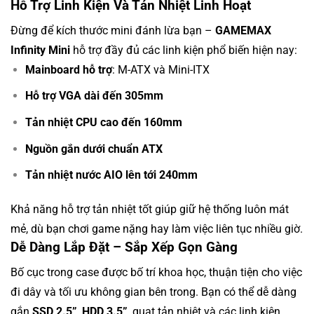
Hỗ Trợ Linh Kiện Và Tản Nhiệt Linh Hoạt
Đừng để kích thước mini đánh lừa bạn –
GAMEMAX
Infinity Mini
hỗ trợ đầy đủ các linh kiện phổ biến hiện nay:
Mainboard hỗ trợ
: M-ATX và Mini-ITX
Hỗ trợ VGA dài đến 305mm
Tản nhiệt CPU cao đến 160mm
Nguồn gắn dưới chuẩn ATX
Tản nhiệt nước AIO lên tới 240mm
Khả năng hỗ trợ tản nhiệt tốt giúp giữ hệ thống luôn mát
mẻ, dù bạn chơi game nặng hay làm việc liên tục nhiều giờ.
Dễ Dàng Lắp Đặt – Sắp Xếp Gọn Gàng
Bố cục trong case được bố trí khoa học, thuận tiện cho việc
đi dây và tối ưu không gian bên trong. Bạn có thể dễ dàng
gắn
SSD 2.5”
,
HDD 3.5”
, quạt tản nhiệt và các linh kiện