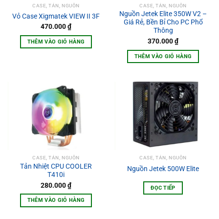
CASE, TẢN, NGUỒN
CASE, TẢN, NGUỒN
Nguồn Jetek Elite 350W V2 –
Vỏ Case Xigmatek VIEW II 3F
Giá Rẻ, Bền Bỉ Cho PC Phổ
470.000
₫
Thông
370.000
₫
THÊM VÀO GIỎ HÀNG
THÊM VÀO GIỎ HÀNG
CASE, TẢN, NGUỒN
CASE, TẢN, NGUỒN
Tản Nhiệt CPU COOLER
Nguồn Jetek 500W Elite
T410i
280.000
₫
ĐỌC TIẾP
THÊM VÀO GIỎ HÀNG