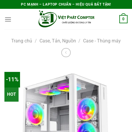
Bỏ
PC MẠNH – LAPTOP CHUẨN – HIỆU QUẢ BẤT TẬN!
qua
0
nội
dung
Trang chủ
/
Case, Tản, Nguồn
/
Case - Thùng máy
-11%
HOT