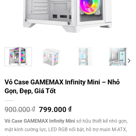
Vỏ Case GAMEMAX Infinity Mini – Nhỏ
Gọn, Đẹp, Giá Tốt
Giá
Giá
900.000
₫
799.000
₫
gốc
hiện
Vỏ Case GAMEMAX Infinity Mini
sở hữu thiết kế nhỏ gọn,
là:
tại
mặt kính cường lực, LED RGB nổi bật, hỗ trợ main M-ATX,
900.000 ₫.
là: