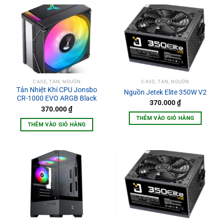
CASE, TẢN, NGUỒN
CASE, TẢN, NGUỒN
Tản Nhiệt Khí CPU Jonsbo
Nguồn Jetek Elite 350W V2
CR-1000 EVO ARGB Black
370.000
₫
370.000
₫
THÊM VÀO GIỎ HÀNG
THÊM VÀO GIỎ HÀNG