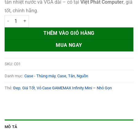
799.000 ₫.
tản nhiệt nước và VGA dài – có tại
Việt Phát Computer
, giá
tốt, chính hãng.
Vỏ Case GAMEMAX Infinity Mini – Nhỏ Gọn, Đẹp, Giá Tốt số lượng
THÊM VÀO GIỎ HÀNG
MUA NGAY
SKU:
C01
Danh mục:
Case - Thùng máy
,
Case, Tản, Nguồn
Thẻ:
Đẹp
,
Giá Tốt
,
Vỏ Case GAMEMAX Infinity Mini – Nhỏ Gọn
MÔ TẢ