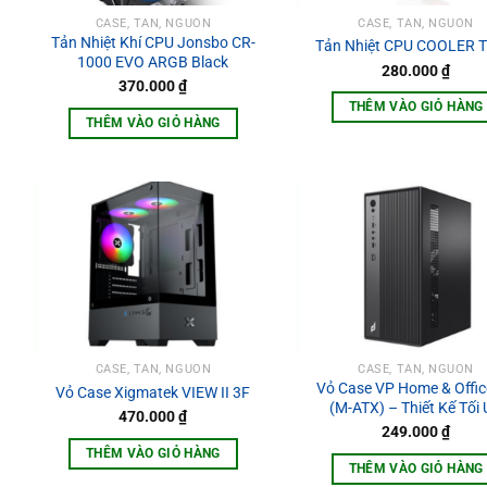
CASE, TẢN, NGUỒN
CASE, TẢN, NGUỒN
Tản Nhiệt Khí CPU Jonsbo CR-
Tản Nhiệt CPU COOLER T
1000 EVO ARGB Black
280.000
₫
370.000
₫
THÊM VÀO GIỎ HÀNG
THÊM VÀO GIỎ HÀNG
CASE, TẢN, NGUỒN
CASE, TẢN, NGUỒN
Vỏ Case VP Home & Offic
Vỏ Case Xigmatek VIEW II 3F
(M-ATX) – Thiết Kế Tối
470.000
₫
249.000
₫
THÊM VÀO GIỎ HÀNG
THÊM VÀO GIỎ HÀNG