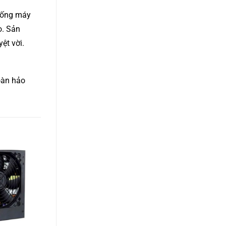
hống máy
o. Sản
ệt vời.
oàn hảo