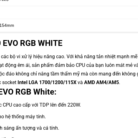
x 154mm
00 EVO RGB WHITE
các bộ vi xử lý hiệu năng cao. Với khả năng tản nhiệt mạnh mẽ
oạt động êm ái, sản phẩm đảm bảo CPU của bạn luôn mát mẻ và
B độc đáo không chỉ nâng tầm thẩm mỹ mà còn mang đến không 
ác socket
Intel LGA 1700/1200/115X
và
AMD AM4/AM5
.
 EVO RGB White:
 CPU cao cấp với TDP lên đến 220W.
o hệ thống máy tính.
 sáng ấn tượng và cá tính.