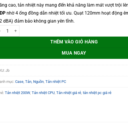
ăng cao, tản nhiệt này mang đến khả năng làm mát vượt trội l
DP
nhờ 4 ống đồng dẫn nhiệt tối ưu. Quạt 120mm hoạt động êm 
2 dBA) đảm bảo không gian yên tĩnh.
ản Nhiệt Khí CPU Jonsbo CR-1000 EVO RGB White số lượng
THÊM VÀO GIỎ HÀNG
MUA NGAY
KU:
Jb
anh mục:
Case, Tản, Nguồn
,
Tản nhiệt PC
hẻ:
Tản nhiệt 200W
,
Tản nhiệt CPU
,
Tản nhiệt giá rẻ
,
tản nhiệt pc giá rẻ