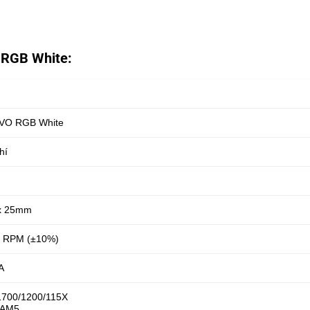
RGB White:
VO RGB White
hí
 x 25mm
0 RPM (±10%)
A
 1700/1200/115X
/AM5