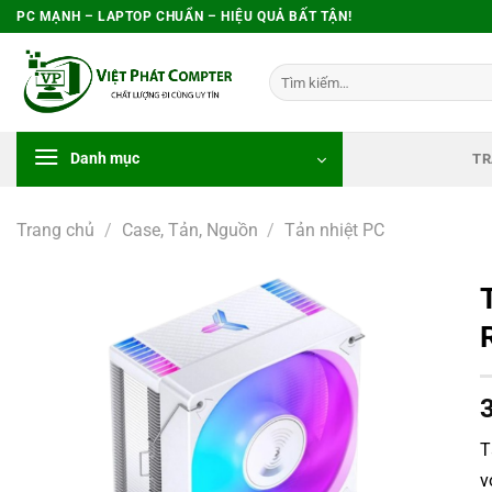
Bỏ
PC MẠNH – LAPTOP CHUẨN – HIỆU QUẢ BẤT TẬN!
qua
nội
Tìm
dung
kiếm:
Danh mục
TR
Trang chủ
/
Case, Tản, Nguồn
/
Tản nhiệt PC
T
v