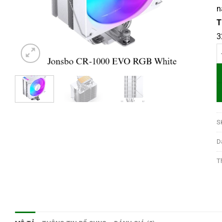
n
T
3
T
S
D
T