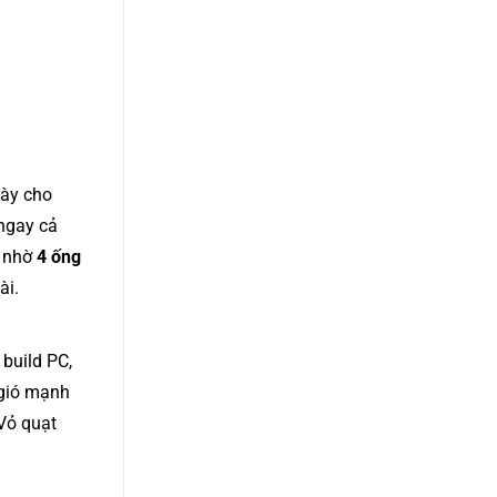
này cho
 ngay cả
c nhờ
4 ống
ài.
build PC,
 gió mạnh
 Vỏ quạt