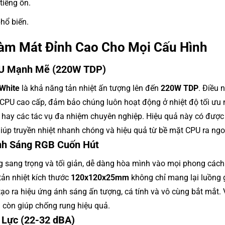
tiếng ồn.
hổ biến.
àm Mát Đỉnh Cao Cho Mọi Cấu Hình
CPU Mạnh Mẽ (220W TDP)
White
là khả năng tản nhiệt ấn tượng lên đến
220W TDP
. Điều 
 CPU cao cấp, đảm bảo chúng luôn hoạt động ở nhiệt độ tối ưu
o hay các tác vụ đa nhiệm chuyên nghiệp. Hiệu quả này có đượ
 giúp truyền nhiệt nhanh chóng và hiệu quả từ bề mặt CPU ra ngo
Ánh Sáng RGB Cuốn Hút
g sang trọng và tối giản, dễ dàng hòa mình vào mọi phong cách 
tản nhiệt kích thước
120x120x25mm
không chỉ mang lại luồng
 tạo ra hiệu ứng ánh sáng ấn tượng, cá tính và vô cùng bắt mắt.
à còn giúp chống rung hiệu quả.
 Lực (22-32 dBA)