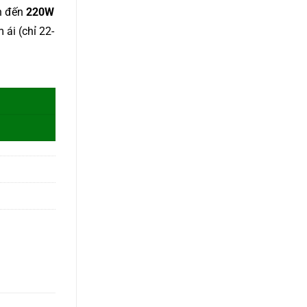
ên đến
220W
ái (chỉ 22-