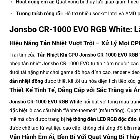
Hoạt động êm ái:
Quạt vòng bi thủy lực giúp giảm thiểu 
Tương thích rộng rãi:
Hỗ trợ nhiều socket Intel và AMD p
Jonsbo CR-1000 EVO RGB White: L
Hiệu Năng Tản Nhiệt Vượt Trội – Xử Lý Mọi 
Trái tim của
Tản Nhiệt Khí CPU Jonsbo CR-1000 EVO RGB 
phép tản nhiệt Jonsbo CR-1000 EVO tự tin “làm nguội” các
dưới tải nặng như chơi game đồ họa đỉnh cao, render vide
dẫn nhiệt đồng
được thiết kế tối ưu hóa diện tích tiếp xúc,
Thiết Kế Tinh Tế, Đẳng Cấp với Sắc Trắng và 
Jonsbo CR-1000 EVO RGB White
nổi bật với tông màu trắn
đặc biệt là các cấu hình “White-themed” (màu trắng). Quạt 
mẽ mà còn được trang bị
hệ thống đèn LED RGB độc đáo
,
được chế tạo từ vật liệu cao cấp, không chỉ tăng độ bền m
Vận Hành Êm Ái, Bền Bỉ Với Quạt Vòng Bi Thủy