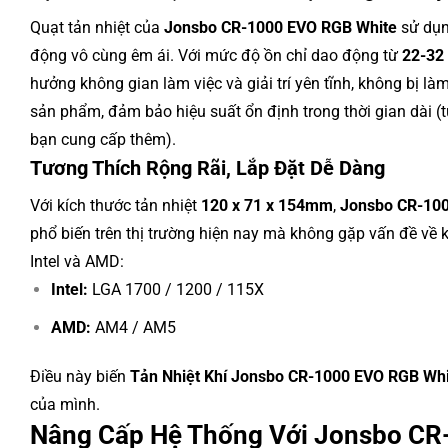
Quạt tản nhiệt của
Jonsbo CR-1000 EVO RGB White
sử dụ
động vô cùng êm ái. Với mức độ ồn chỉ dao động từ
22-32
hưởng không gian làm việc và giải trí yên tĩnh, không bị là
sản phẩm, đảm bảo hiệu suất ổn định trong thời gian dài (t
bạn cung cấp thêm).
Tương Thích Rộng Rãi, Lắp Đặt Dễ Dàng
Với kích thước tản nhiệt
120 x 71 x 154mm
,
Jonsbo CR-10
phổ biến trên thị trường hiện nay mà không gặp vấn đề về
Intel và AMD:
Intel:
LGA 1700 / 1200 / 115X
AMD:
AM4 / AM5
Điều này biến
Tản Nhiệt Khí Jonsbo CR-1000 EVO RGB Wh
của mình.
Nâng Cấp Hệ Thống Với Jonsbo CR