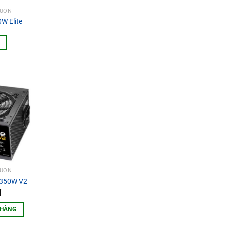
GUỒN
W Elite
GUỒN
e 350W V2
₫
 HÀNG