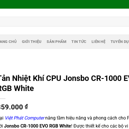
ANG CHỦ
GIỚI THIỆU
SẢN PHẨM
TIN TỨC
LIÊN HỆ
TUYỂN D
Tản Nhiệt Khí CPU Jonsbo CR-1000 
RGB White
359.000
₫
ại
Việt Phát Computer
nâng tầm hiệu năng và phong cách cho 
ới
Jonsbo CR-1000 EVO RGB White
! Được thiết kế cho các bộ vi