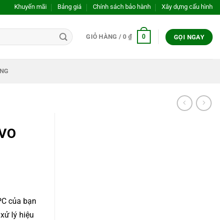
Khuyến mãi
Bảng giá
Chính sách bảo hành
Xây dựng cấu hình
0
GIỎ HÀNG /
0
₫
GỌI NGAY
ỤNG
EVO
PC của bạn
 xử lý hiệu