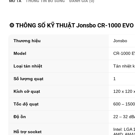
MÔ TẢ
THÔNG TIN BỔ SUNG
ĐÁNH GIÁ (0)
⚙ THÔNG SỐ KỸ THUẬT Jonsbo CR-1000 EVO 
Thương hiệu
Jonsbo
Model
CR-1000 E
Loại tản nhiệt
Tản nhiệt k
Số lượng quạt
1
Kích cỡ quạt
120 x 120
Tốc độ quạt
600 – 150
Độ ồn
22 – 32 dB
Intel: LGA
Hỗ trợ socket
AMD: AM4