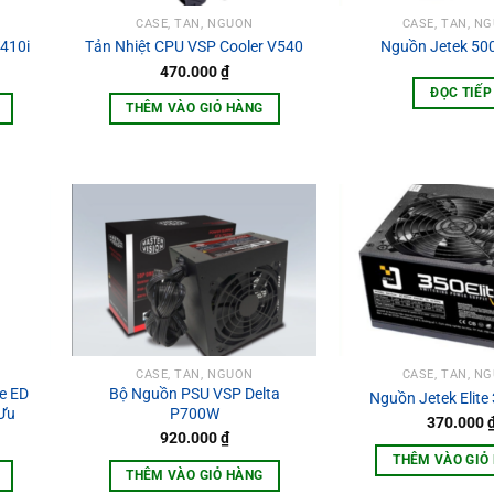
CASE, TẢN, NGUỒN
CASE, TẢN, N
410i
Tản Nhiệt CPU VSP Cooler V540
Nguồn Jetek 500
470.000
₫
ĐỌC TIẾP
THÊM VÀO GIỎ HÀNG
CASE, TẢN, NGUỒN
CASE, TẢN, N
e ED
Bộ Nguồn PSU VSP Delta
Nguồn Jetek Elit
 Ưu
P700W
370.000
920.000
₫
THÊM VÀO GIỎ
THÊM VÀO GIỎ HÀNG