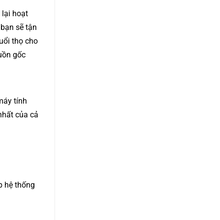
 lại hoạt
 bạn sẽ tận
tuổi thọ cho
guồn gốc
máy tính
nhất của cả
p hệ thống