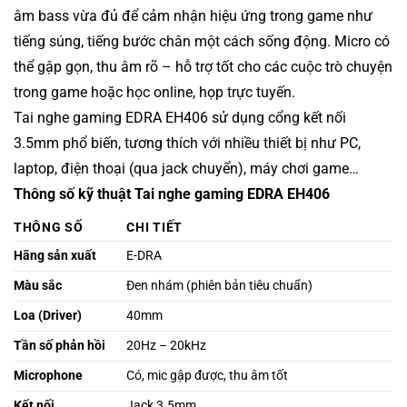
âm bass vừa đủ để cảm nhận hiệu ứng trong game như
tiếng súng, tiếng bước chân một cách sống động. Micro có
thể gập gọn, thu âm rõ – hỗ trợ tốt cho các cuộc trò chuyện
trong game hoặc học online, họp trực tuyến.
Tai nghe gaming EDRA EH406 sử dụng cổng kết nối
3.5mm phổ biến, tương thích với nhiều thiết bị như PC,
laptop, điện thoại (qua jack chuyển), máy chơi game…
Thông số kỹ thuật Tai nghe gaming EDRA EH406
THÔNG SỐ
CHI TIẾT
Hãng sản xuất
E-DRA
Màu sắc
Đen nhám (phiên bản tiêu chuẩn)
Loa (Driver)
40mm
Tần số phản hồi
20Hz – 20kHz
Microphone
Có, mic gập được, thu âm tốt
Kết nối
Jack 3.5mm