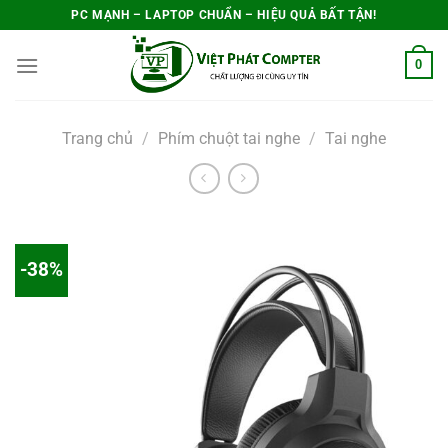
Bỏ
PC MẠNH – LAPTOP CHUẨN – HIỆU QUẢ BẤT TẬN!
qua
0
nội
dung
Trang chủ
/
Phím chuột tai nghe
/
Tai nghe
-38%