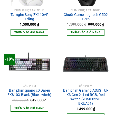
PHÍM CHUỘT TAI NGHE
PHÍM CHUỘT TAI NGHE
Tai nghe Sony ZX110AP
Chuột Game Logitech G502
Trắng
Hero
Giá
Giá
1.500.000
₫
1.599.000
₫
999.000
₫
gốc
hiện
là:
tại
THÊM VÀO GIỎ HÀNG
THÊM VÀO GIỎ HÀNG
1.599.000 ₫.
là:
999.00
-19%
BÀN PHÍM
BÀN PHÍM
Bàn phím quang cơ Dareu
Bàn phím Gaming ASUS TUF
EK810X Black (Blue switch)
K3 Gen 2 | Led RGB, Red
Switch (90MP0390-
Giá
Giá
799.000
₫
649.000
₫
gốc
hiện
BKUA01)
là:
tại
THÊM VÀO GIỎ HÀNG
1.499.000
₫
799.000 ₫.
là:
649.000 ₫.