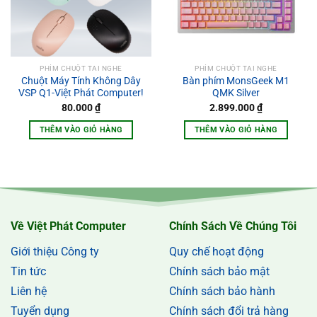
PHÍM CHUỘT TAI NGHE
PHÍM CHUỘT TAI NGHE
Chuột Máy Tính Không Dây
Bàn phím MonsGeek M1
VSP Q1-Việt Phát Computer!
QMK Silver
80.000
₫
2.899.000
₫
THÊM VÀO GIỎ HÀNG
THÊM VÀO GIỎ HÀNG
Về Việt Phát Computer
Chính Sách Về Chúng Tôi
Giới thiệu Công ty
Quy chế hoạt động
Tin tức
Chính sách bảo mật
Liên hệ
Chính sách bảo hành
Tuyển dụng
Chính sách đổi trả hàng