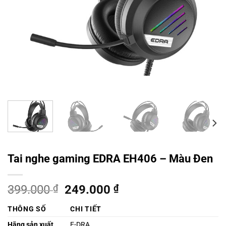
Tai nghe gaming EDRA EH406 – Màu Đen
Giá
Giá
399.000
₫
249.000
₫
gốc
hiện
THÔNG SỐ
CHI TIẾT
là:
tại
399.000 ₫.
là:
Hãng sản xuất
E-DRA