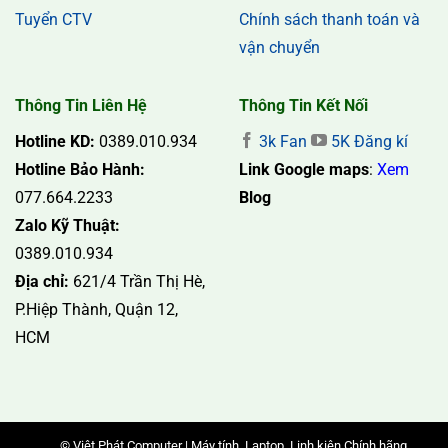
Tuyển CTV
Chính sách thanh toán và
vận chuyển
Thông Tin Liên Hệ
Thông Tin Kết Nối
Hotline KD:
0389.010.934
3k Fan
5K Đăng kí
Hotline Bảo Hành:
Link Google maps
:
Xem
077.664.2233
Blog
Zalo Kỹ Thuật:
0389.010.934
Địa chỉ:
621/4 Trần Thị Hè,
P.Hiệp Thành, Quận 12,
HCM
© Việt Phát Computer | Máy tính, Laptop, Linh kiện Chính hãng