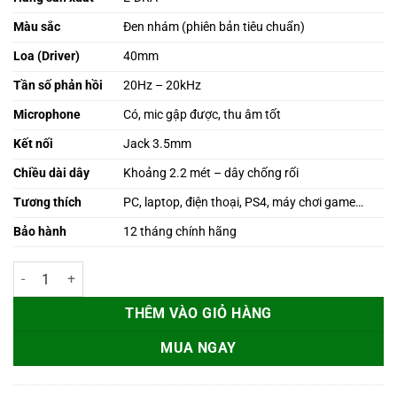
249.000 ₫.
Màu sắc
Đen nhám (phiên bản tiêu chuẩn)
Loa (Driver)
40mm
Tần số phản hồi
20Hz – 20kHz
Microphone
Có, mic gập được, thu âm tốt
Kết nối
Jack 3.5mm
Chiều dài dây
Khoảng 2.2 mét – dây chống rối
Tương thích
PC, laptop, điện thoại, PS4, máy chơi game…
Bảo hành
12 tháng chính hãng
Tai nghe gaming EDRA EH406 - Màu Đen số lượng
THÊM VÀO GIỎ HÀNG
MUA NGAY