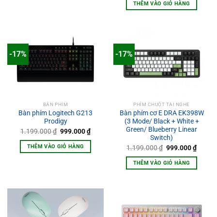
THÊM VÀO GIỎ HÀNG
-17%
-17%
BÀN PHÍM
PHÍM CHUỘT TAI NGHE
Bàn phím Logitech G213
Bàn phím cơ E DRA EK398W
Prodigy
(3 Mode/ Black + White +
Green/ Blueberry Linear
Giá
Giá
1.199.000
₫
999.000
₫
gốc
hiện
Switch)
là:
tại
THÊM VÀO GIỎ HÀNG
Giá
Giá
1.199.000
₫
999.000
₫
1.199.000 ₫.
là:
gốc
hiện
999.000 ₫.
là:
tại
THÊM VÀO GIỎ HÀNG
1.199.000 ₫.
là:
999.00