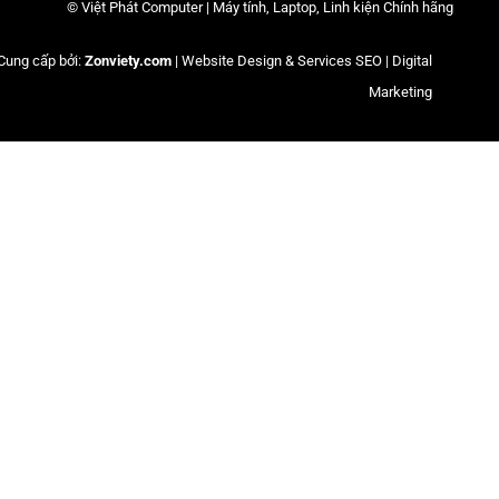
© Việt Phát Computer | Máy tính, Laptop, Linh kiện Chính hãng
Cung cấp bởi:
Zonviety.com
| Website Design & Services SEO | Digital
Marketing