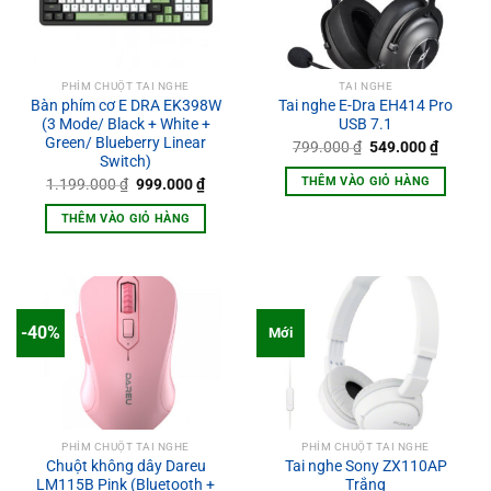
PHÍM CHUỘT TAI NGHE
TAI NGHE
Bàn phím cơ E DRA EK398W
Tai nghe E-Dra EH414 Pro
(3 Mode/ Black + White +
USB 7.1
Green/ Blueberry Linear
Giá
Giá
799.000
₫
549.000
₫
gốc
hiện
Switch)
là:
tại
THÊM VÀO GIỎ HÀNG
Giá
Giá
1.199.000
₫
999.000
₫
799.000 ₫.
là:
gốc
hiện
549.000
là:
tại
THÊM VÀO GIỎ HÀNG
1.199.000 ₫.
là:
999.000 ₫.
-40%
Mới
PHÍM CHUỘT TAI NGHE
PHÍM CHUỘT TAI NGHE
Chuột không dây Dareu
Tai nghe Sony ZX110AP
LM115B Pink (Bluetooth +
Trắng