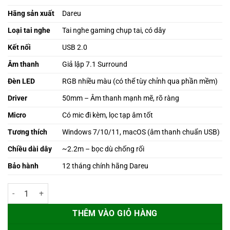
là:
tại
399.000 ₫.
là:
Hãng sản xuất
Dareu
249.000 ₫.
Loại tai nghe
Tai nghe gaming chụp tai, có dây
Kết nối
USB 2.0
Âm thanh
Giả lập 7.1 Surround
Đèn LED
RGB nhiều màu (có thể tùy chỉnh qua phần mềm)
Driver
50mm – Âm thanh mạnh mẽ, rõ ràng
Micro
Có mic đi kèm, lọc tạp âm tốt
Tương thích
Windows 7/10/11, macOS (âm thanh chuẩn USB)
Chiều dài dây
~2.2m – bọc dù chống rối
Bảo hành
12 tháng chính hãng Dareu
Tai nghe gaming có dây Dareu EH406 (Kết nối USB, giả lập 7.1, LED 
THÊM VÀO GIỎ HÀNG