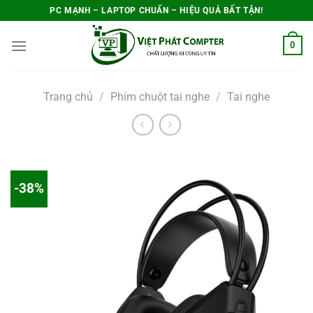
Bỏ
PC MẠNH – LAPTOP CHUẨN – HIỆU QUẢ BẤT TẬN!
qua
0
nội
dung
Trang chủ
/
Phím chuột tai nghe
/
Tai nghe
-38%