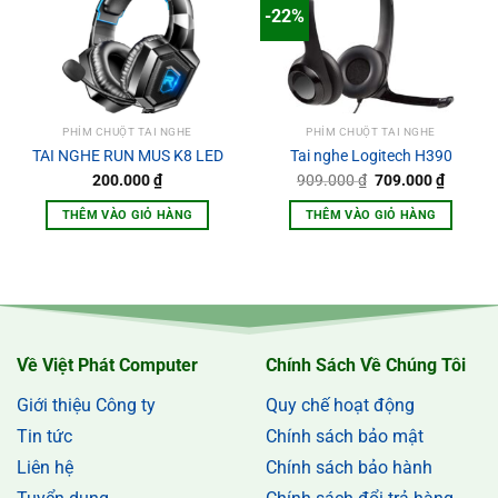
-22%
PHÍM CHUỘT TAI NGHE
PHÍM CHUỘT TAI NGHE
TAI NGHE RUN MUS K8 LED
Tai nghe Logitech H390
Giá
Giá
200.000
₫
909.000
₫
709.000
₫
gốc
hiện
là:
tại
THÊM VÀO GIỎ HÀNG
THÊM VÀO GIỎ HÀNG
909.000 ₫.
là:
709.000
Về Việt Phát Computer
Chính Sách Về Chúng Tôi
Giới thiệu Công ty
Quy chế hoạt động
Tin tức
Chính sách bảo mật
Liên hệ
Chính sách bảo hành