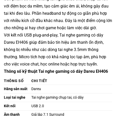
với đệm bọc da mềm, tạo cảm giác êm ái, không gây đau
tai khi đeo lâu. Phần headband tự động co giãn phù hợp
với nhiều kích cỡ đầu khác nhau. Đây là một điểm cộng lớn
cho những ai hay chơi game hoặc làm việc dài giờ.
Với kết nối USB plug-and-play, Tai nghe gaming có dây
Dareu EH406 giúp đảm bảo tín hiệu âm thanh ổn định,
không bị nhiễu như các dòng tai nghe 3.5mm thông
thường. Micro tích hợp có khả năng lọc tạp âm, phù hợp
cho việc voice chat, học online hoặc họp trực tuyến.
Thông số kỹ thuật Tai nghe gaming có dây Dareu EH406
THÔNG SỐ
CHI TIẾT
Hãng sản xuất
Dareu
Loại tai nghe
Tai nghe gaming chụp tai, có dây
Kết nối
USB 2.0
Âm thanh
Giả lập 7.1 Surround