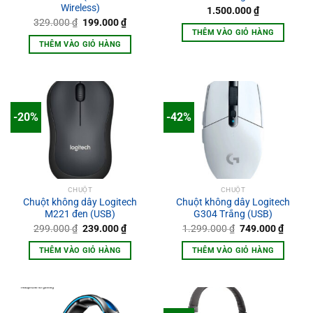
Wireless)
1.500.000
₫
Giá
Giá
329.000
₫
199.000
₫
gốc
hiện
THÊM VÀO GIỎ HÀNG
là:
tại
THÊM VÀO GIỎ HÀNG
329.000 ₫.
là:
199.000 ₫.
-20%
-42%
CHUỘT
CHUỘT
Chuột không dây Logitech
Chuột không dây Logitech
M221 đen (USB)
G304 Trắng (USB)
Giá
Giá
Giá
Giá
299.000
₫
239.000
₫
1.299.000
₫
749.000
₫
gốc
hiện
gốc
hiện
là:
tại
là:
tại
THÊM VÀO GIỎ HÀNG
THÊM VÀO GIỎ HÀNG
299.000 ₫.
là:
1.299.000 ₫.
là:
239.000 ₫.
749.00