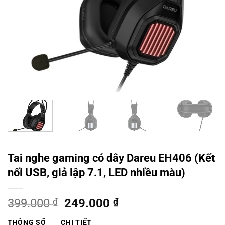
Tai nghe gaming có dây Dareu EH406 (Kết
nối USB, giả lập 7.1, LED nhiều màu)
Giá
Giá
399.000
₫
249.000
₫
gốc
hiện
THÔNG SỐ
CHI TIẾT