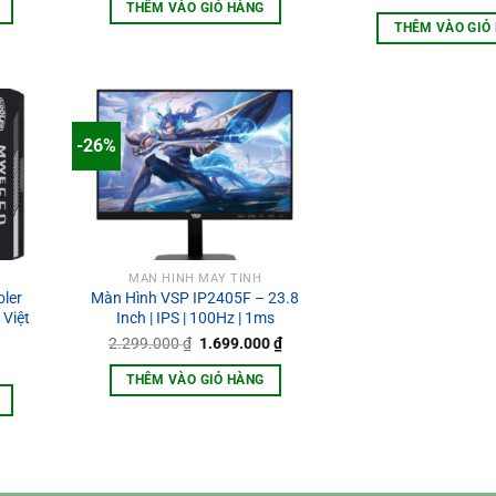
tại
THÊM VÀO GIỎ HÀNG
 ₫.
là:
THÊM VÀO GIỎ
1.999.000 ₫.
-26%
MÀN HÌNH MÁY TÍNH
ler
Màn Hình VSP IP2405F – 23.8
Việt
Inch | IPS | 100Hz | 1ms
Giá
Giá
2.299.000
₫
1.699.000
₫
gốc
hiện
là:
tại
THÊM VÀO GIỎ HÀNG
2.299.000 ₫.
là:
1.699.000 ₫.