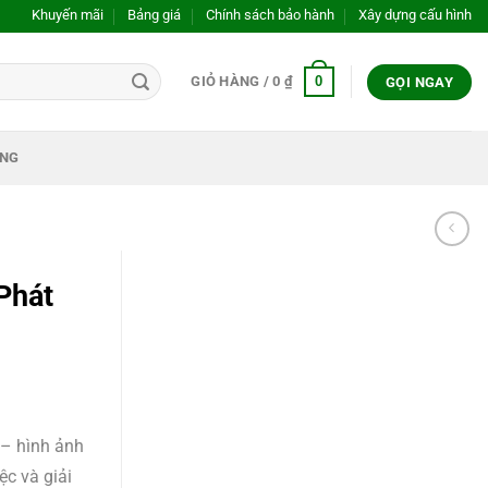
Khuyến mãi
Bảng giá
Chính sách bảo hành
Xây dựng cấu hình
0
GIỎ HÀNG /
0
₫
GỌI NGAY
ỤNG
Phát
 – hình ảnh
ệc và giải