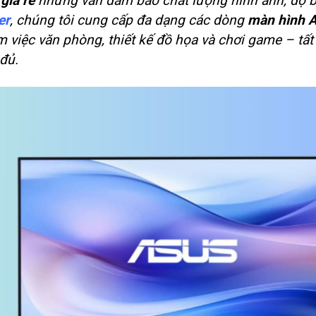
giá rẻ
nhưng vẫn đảm bảo chất lượng hình ảnh, độ b
er
, chúng tôi cung cấp đa dạng các dòng
màn hình 
m việc văn phòng, thiết kế đồ họa và chơi game – tất 
đủ.