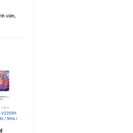
nh viên,
 TÍNH
P V2205H
z / 5ms /
₫