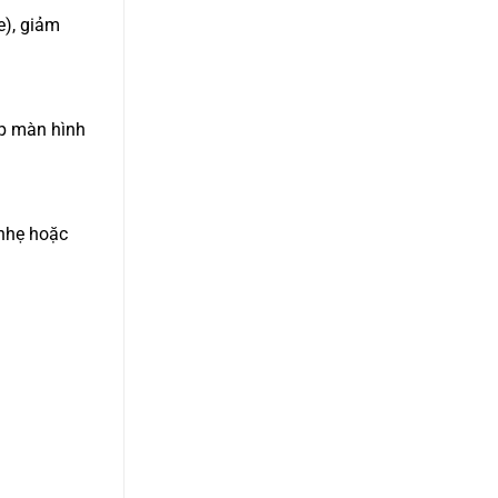
e), giảm
úp màn hình
nhẹ hoặc