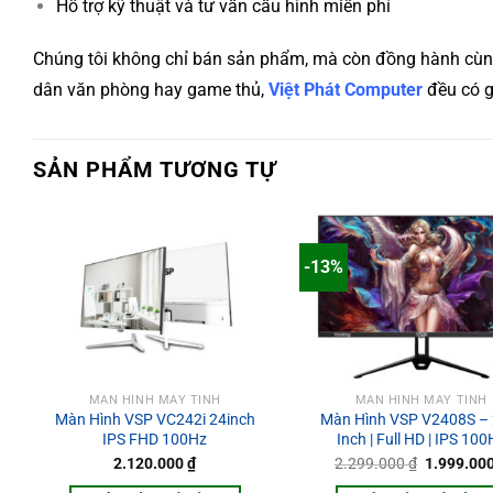
Hỗ trợ kỹ thuật và tư vấn cấu hình miễn phí
Chúng tôi không chỉ bán sản phẩm, mà còn đồng hành cùng b
dân văn phòng hay game thủ,
Việt Phát Computer
đều có g
SẢN PHẨM TƯƠNG TỰ
-13%
MÀN HÌNH MÁY TÍNH
MÀN HÌNH MÁY TÍNH
Màn Hình VSP VC242i 24inch
Màn Hình VSP V2408S – 
IPS FHD 100Hz
Inch | Full HD | IPS 100
Giá
2.120.000
₫
2.299.000
₫
1.999.00
gốc