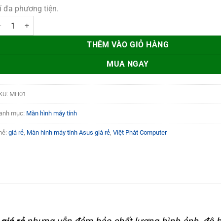
3.200.000 ₫.
rí đa phương tiện.
àn hình máy tính Asus giá rẻ – Việt Phát Computer số lượng
THÊM VÀO GIỎ HÀNG
MUA NGAY
KU:
MH01
anh mục:
Màn hình máy tính
hẻ:
giá rẻ
,
Màn hình máy tính Asus giá rẻ
,
Việt Phát Computer