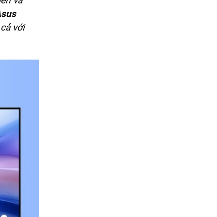
ền và
Asus
cả với