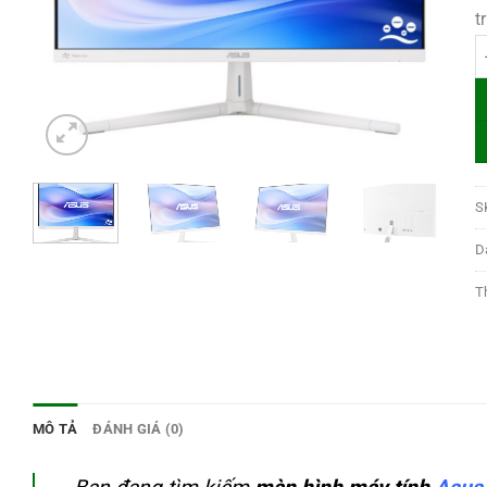
t
M
S
D
T
MÔ TẢ
ĐÁNH GIÁ (0)