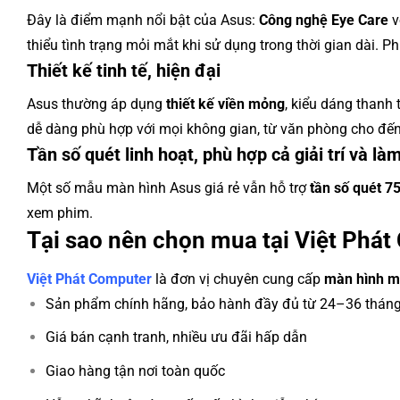
Đây là điểm mạnh nổi bật của Asus:
Công nghệ Eye Care
v
thiểu tình trạng mỏi mắt khi sử dụng trong thời gian dài. P
Thiết kế tinh tế, hiện đại
Asus thường áp dụng
thiết kế viền mỏng
, kiểu dáng thanh
dễ dàng phù hợp với mọi không gian, từ văn phòng cho đến gó
Tần số quét linh hoạt, phù hợp cả giải trí và là
Một số mẫu màn hình Asus giá rẻ vẫn hỗ trợ
tần số quét 7
xem phim.
Tại sao nên chọn mua tại Việt Phá
Việt Phát Computer
là đơn vị chuyên cung cấp
màn hình má
Sản phẩm chính hãng, bảo hành đầy đủ từ 24–36 thán
Giá bán cạnh tranh, nhiều ưu đãi hấp dẫn
Giao hàng tận nơi toàn quốc