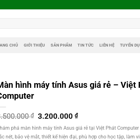
ANG CHỦ
GIỚI THIỆU
SẢN PHẨM
TIN TỨC
LIÊN HỆ
TUYỂN D
Màn hình máy tính Asus giá rẻ – Việt 
Computer
Giá
Giá
3.500.000
₫
3.200.000
₫
gốc
hiện
hám phá màn hình máy tính Asus giá rẻ tại Việt Phát Computer
là:
tại
ắc nét, bảo vệ mắt, thiết kế hiện đại, phù hợp cho học tập, làm vi
3.500.000 ₫.
là: