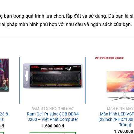
ạn trong quá trình lựa chọn, lắp đặt và sử dụng. Dù bạn là si
iải pháp màn hình phù hợp với nhu cầu và ngân sách của bạn.
RAM, SSD, HHD, THẺ NHỚ
MÀN HÌNH MÁY
23.8
Ram Geil Pristine 8GB DDR4
Màn hình LED VS
Hz
3200 – Việt Phát Computer
(22inch /FHD/100H
Trắng)
Giá
0
₫
1.690.000
₫
hiện
1.760.000