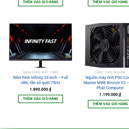
là:
THÊM VÀO GIỎ HÀNG
THÊM VÀO GIỎ HÀNG
2.299.000
MÀN HÌNH MÁY TÍNH
CASE, TẢN, NGUỒN
Màn hình Infinity 24 inch – Full
Nguồn máy tính PSU Coo
viền, tần số quét 75Hz
Master MWE Bronze V2 – 
Phát Computer
1.890.000
₫
1.199.000
₫
THÊM VÀO GIỎ HÀNG
THÊM VÀO GIỎ HÀNG