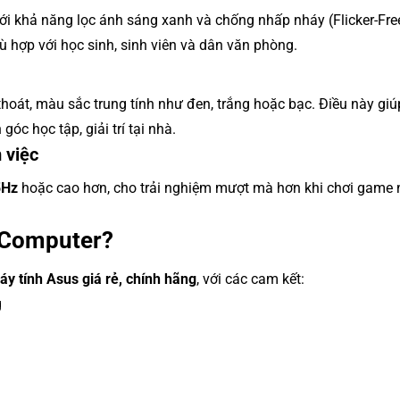
ới khả năng lọc ánh sáng xanh và chống nhấp nháy (Flicker-Fre
hù hợp với học sinh, sinh viên và dân văn phòng.
 thoát, màu sắc trung tính như đen, trắng hoặc bạc. Điều này gi
c học tập, giải trí tại nhà.
m việc
5Hz
hoặc cao hơn, cho trải nghiệm mượt mà hơn khi chơi game 
t Computer?
y tính Asus giá rẻ, chính hãng
, với các cam kết:
g