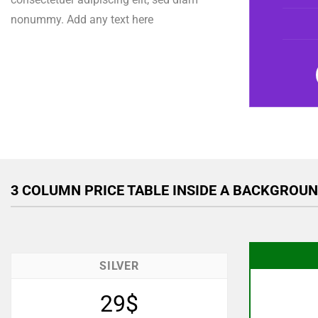
nonummy. Add any text here
3 COLUMN PRICE TABLE INSIDE A BACKGROU
SILVER
29$