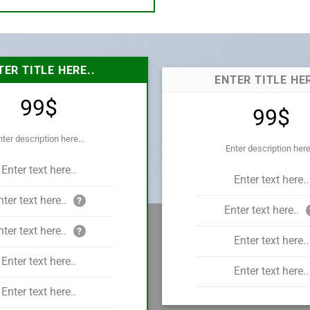
TER TITLE HERE..
ENTER TITLE HER
99$
99$
nter description here...
Enter description here.
Enter text here..
Enter text here..
nter text here..
?
Enter text here..
nter text here..
?
Enter text here..
Enter text here..
Enter text here..
Enter text here..