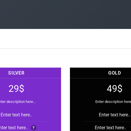
SILVER
GOLD
29$
49$
nter description here...
Enter description here.
Enter text here..
Enter text here..
nter text here..
Enter text here..
?