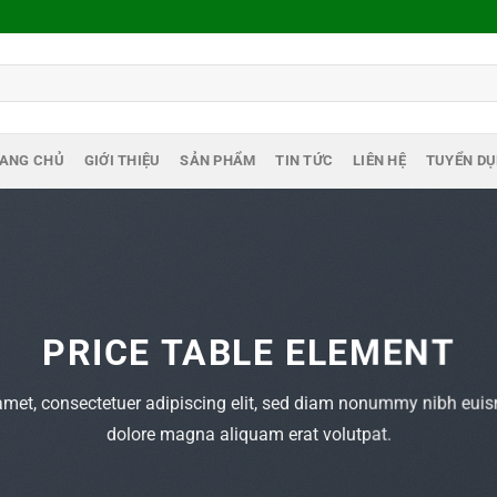
ANG CHỦ
GIỚI THIỆU
SẢN PHẨM
TIN TỨC
LIÊN HỆ
TUYỂN D
PRICE TABLE ELEMENT
amet, consectetuer adipiscing elit, sed diam nonummy nibh euism
dolore magna aliquam erat volutpat.