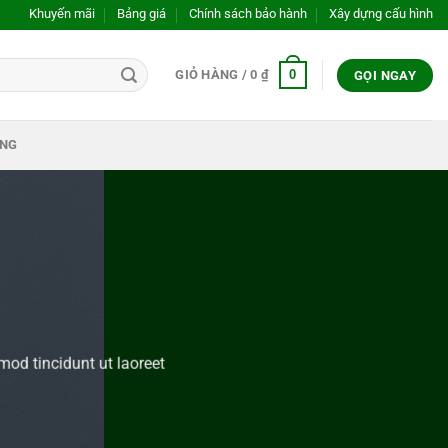
Khuyến mãi
Bảng giá
Chính sách bảo hành
Xây dựng cấu hình
0
GIỎ HÀNG /
0
₫
GỌI NGAY
ỤNG
od tincidunt ut laoreet