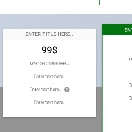
EN
ENTER TITLE HERE..
99$
E
Enter description here...
Enter text here..
E
Enter text here..
?
E
Enter text here..