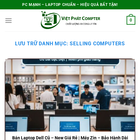
Bỏ
PC MẠNH – LAPTOP CHUẨN – HIỆU QUẢ BẤT TẬN!
qua
0
nội
dung
LƯU TRỮ DANH MỤC:
SELLING COMPUTERS
Bán Laptop Dell Cũ – New Giá Rẻ | Máy Zin – Bảo Hành Dài