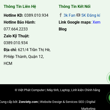
Thông Tin Liên Hệ
Thông Tin Kết Nối
Hotline KD:
0389.010.934
3k Fan
5K Đăng kí
Hotline Bảo Hành:
Link Google maps
:
Xem
077.664.2233
Blog
Zalo Kỹ Thuật:
0389.010.934
Địa chỉ:
621/4 Trần Thị Hè,
P.Hiệp Thành, Quận 12,
HCM
© Việt Phát Computer | Máy tính, Laptop, Linh kiện Chính hãng
Cung cấp bởi:
Zonviety.com
| Website Design & Services SEO | Digital
Marketing